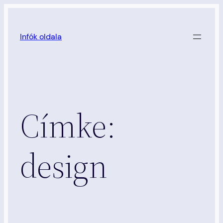
Ugrás
a
Infók oldala
tartalomhoz
Címke:
design