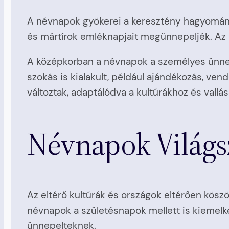
A névnapok gyökerei a keresztény hagyományo
és mártírok emléknapjait megünnepeljék. Az ü
A középkorban a névnapok a személyes ünne
szokás is kialakult, például ajándékozás, v
változtak, adaptálódva a kultúrákhoz és vallá
Névnapok Világs
Az eltérő kultúrák és országok eltérően kös
névnapok a születésnapok mellett is kiemel
ünnepelteknek.