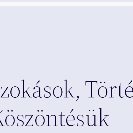
zokások, Törté
 Köszöntésük