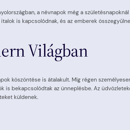
nyolországban, a névnapok még a születésnapoknál 
talok is kapcsolódnak, és az emberek összegyűlne
ern Világban
ok köszöntése is átalakult. Míg régen személyesen,
ök is bekapcsolódtak az ünneplésbe. Az üdvözlete
teket küldenek.