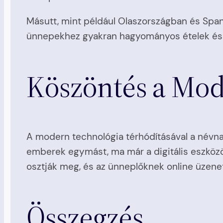
Másutt, mint például Olaszországban és Spa
ünnepekhez gyakran hagyományos ételek és i
Köszöntés a Mod
A modern technológia térhódításával a névnap
emberek egymást, ma már a digitális eszköz
osztják meg, és az ünneplőknek online üzene
Összegzés