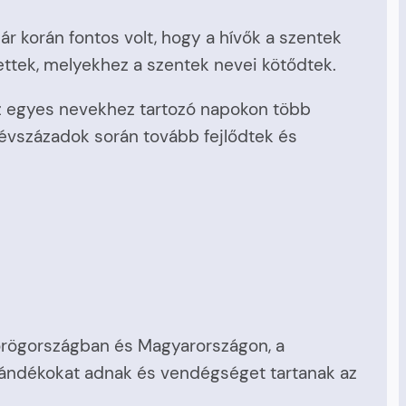
 korán fontos volt, hogy a hívők a szentek
ettek, melyekhez a szentek nevei kötődtek.
z egyes nevekhez tartozó napokon több
évszázadok során tovább fejlődtek és
Görögországban és Magyarországon, a
jándékokat adnak és vendégséget tartanak az