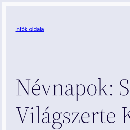
Ugrás
a
tartalomhoz
Infók oldala
Névnapok: S
Világszerte