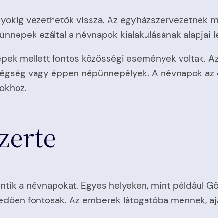
kig vezethetők vissza. Az egyházszervezetnek már
nnepek ezáltal a névnapok kialakulásának alapjai l
pek mellett fontos közösségi események voltak. A
endégség vagy éppen népünnepélyek. A névnapok az 
sokhoz.
zerte
zöntik a névnapokat. Egyes helyeken, mint például 
kedően fontosak. Az emberek látogatóba mennek, a